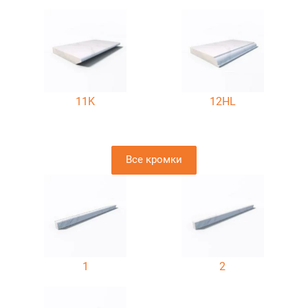
11K
12HL
Все кромки
1
2