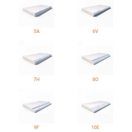
5A
6V
7H
8O
9F
10E