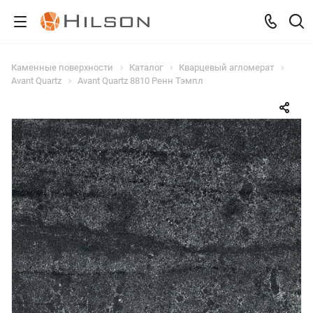
Каменные поверхности
Каталог
Кварцевый агломерат
Avant Quartz
Avant Quartz 8810 Ренн Тэмпл