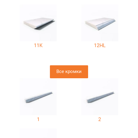
11K
12HL
Все кромки
1
2