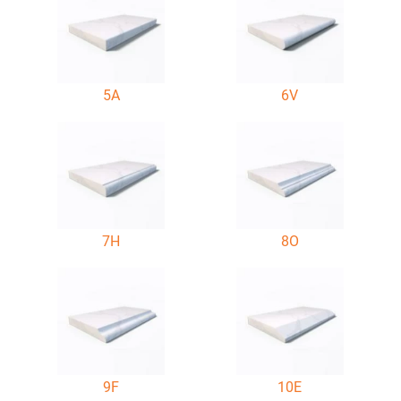
5A
6V
7H
8O
9F
10E