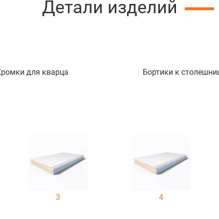
Детали изделий
Кромки для кварца
Бортики к столешни
3
4