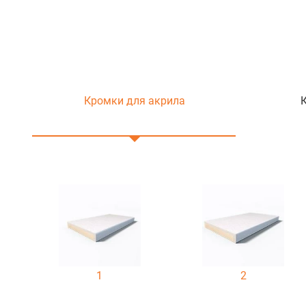
Кромки для акрила
1
2