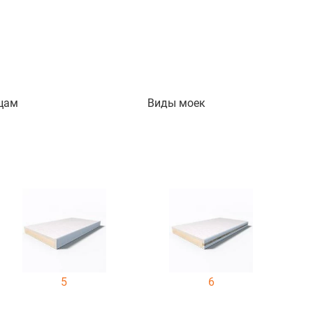
цам
Виды моек
5
6