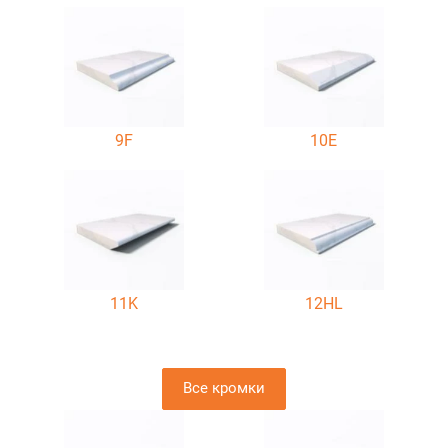
9F
10E
11K
12HL
Все кромки