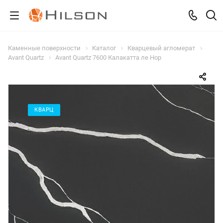
Каменные поверхности
Каталог
Кварцевый агломерат
Avant Quartz
Avant Quartz 7600 Калакатта ле Нор
КВАРЦ