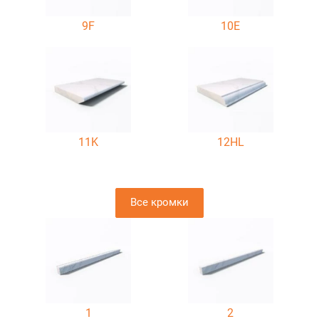
9F
10E
11K
12HL
Все кромки
1
2