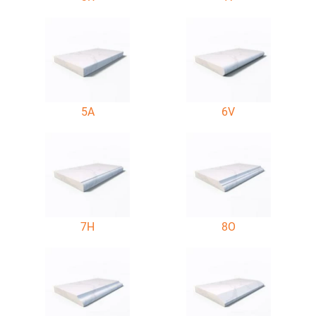
5A
6V
7H
8O