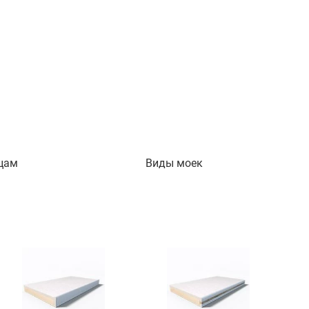
цам
Виды моек