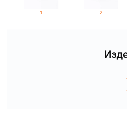
1
2
Изде