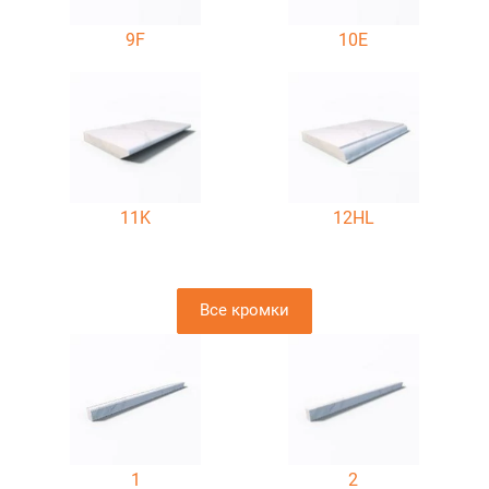
9F
10E
11K
12HL
Все кромки
1
2