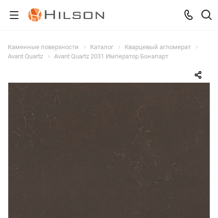
Каменные поверхности
Каталог
Кварцевый агломерат
Avant Quartz
Avant Quartz 2031 Император Бонапарт