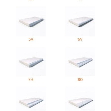
5A
6V
7H
8O