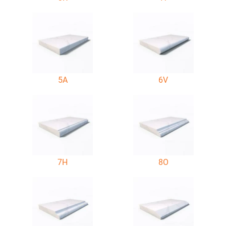
5A
6V
7H
8O