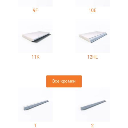
9F
10E
11K
12HL
Все кромки
1
2