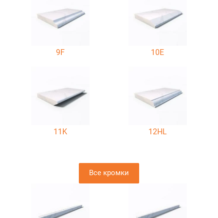
9F
10E
11K
12HL
Все кромки