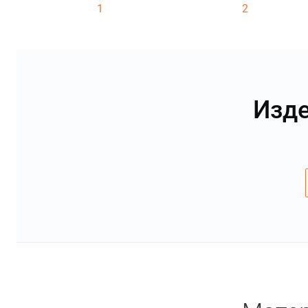
1
2
Изде