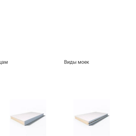
цам
Виды моек