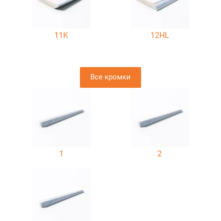
11K
12HL
Все кромки
1
2