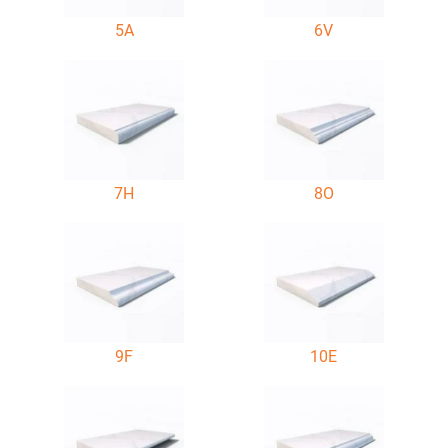
5A
6V
7H
8O
9F
10E