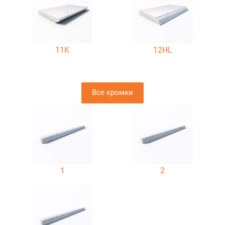
11K
12HL
Все кромки
1
2