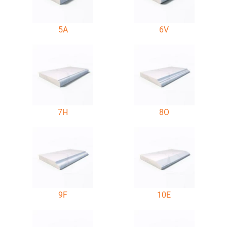
5A
6V
7H
8O
9F
10E