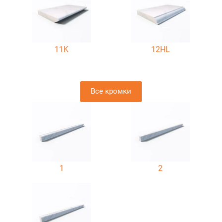
11K
12HL
Все кромки
1
2