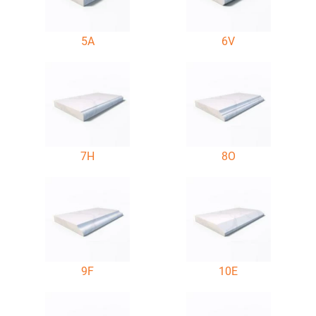
5A
6V
7H
8O
9F
10E