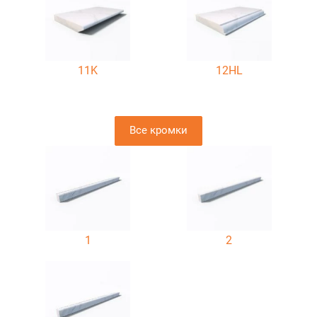
11K
12HL
Все кромки
1
2