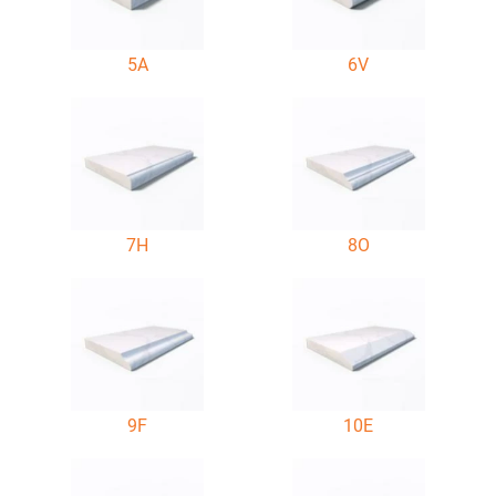
5A
6V
7H
8O
9F
10E