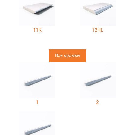
11K
12HL
Все кромки
1
2