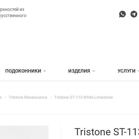
рхностей из
кусственного
ПОДОКОННИКИ
ИЗДЕЛИЯ
УСЛУГИ
e
Tristone Renaissance
Tristone ST-113 White Limestone
Tristone ST-1