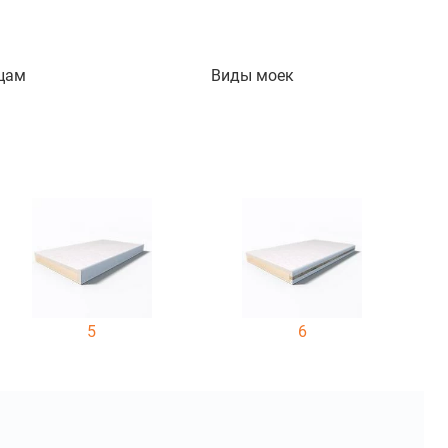
цам
Виды моек
5
6