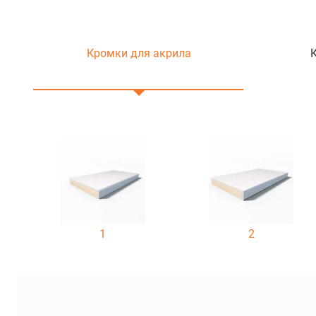
Кромки для акрила
1
2