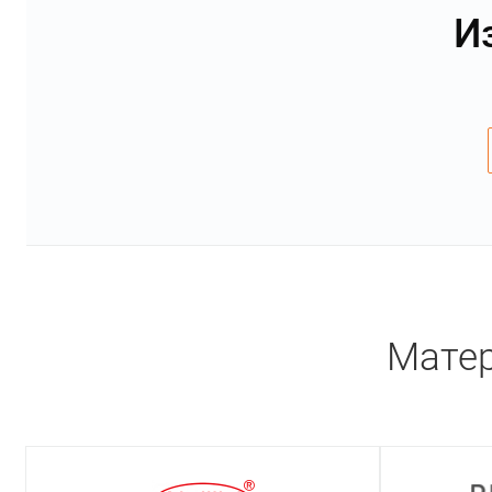
И
Матер