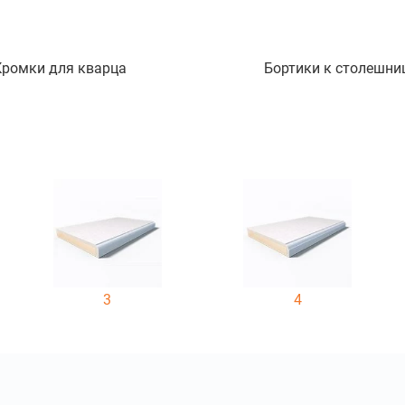
Кромки для кварца
Бортики к столешни
3
4