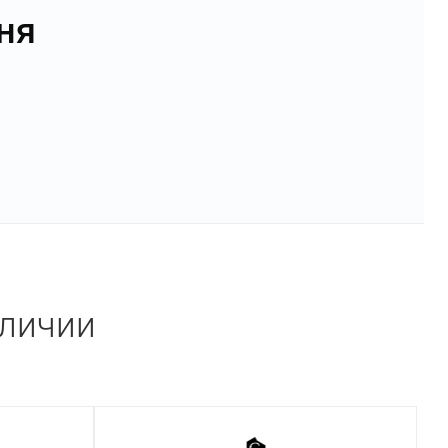
ня
аличии