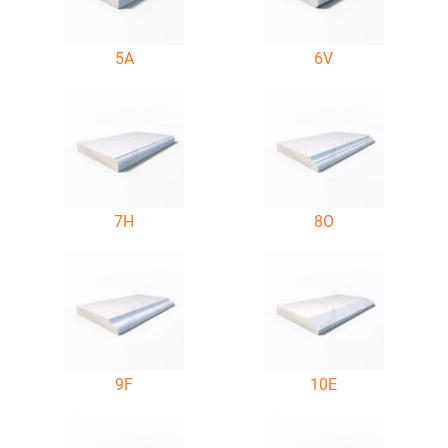
5A
6V
7H
8O
9F
10E