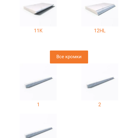
11K
12HL
Все кромки
1
2