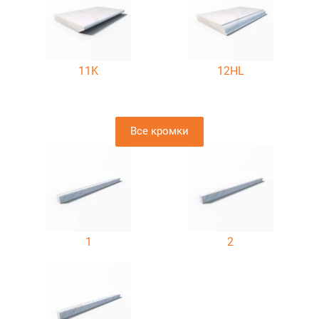
11K
12HL
Все кромки
1
2