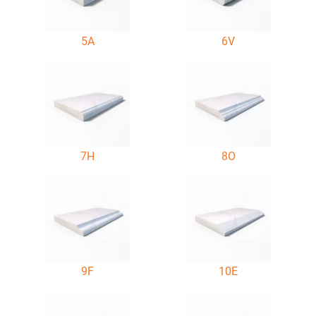
5A
6V
7H
8O
9F
10E