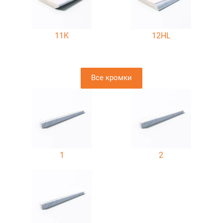
11K
12HL
Все кромки
1
2