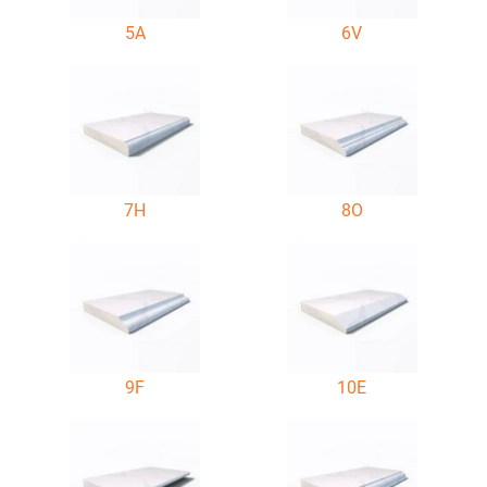
5A
6V
7H
8O
9F
10E