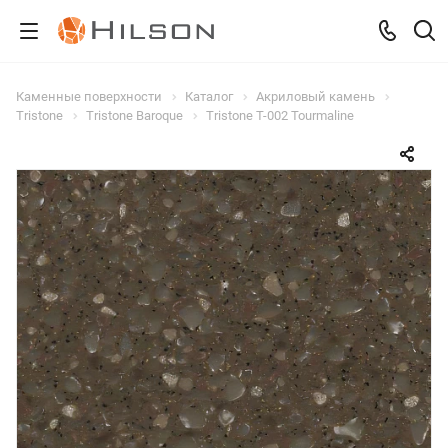
Каменные поверхности
Каталог
Акриловый камень
Tristone
Tristone Baroque
Tristone T-002 Tourmaline