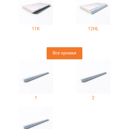
11K
12HL
Все кромки
1
2