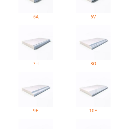
5A
6V
7H
8O
9F
10E