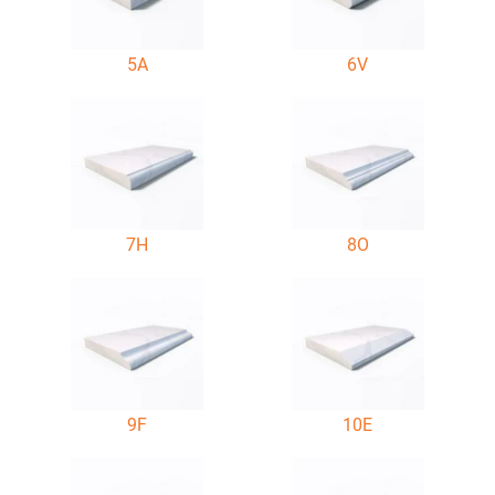
5A
6V
7H
8O
9F
10E