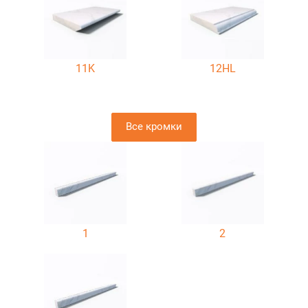
11K
12HL
Все кромки
1
2