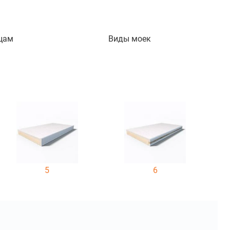
цам
Виды моек
5
6