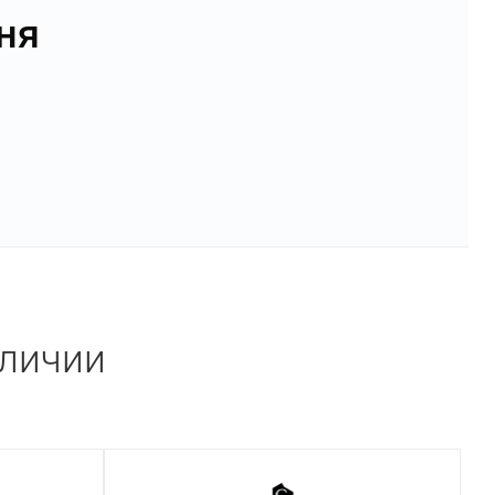
ня
аличии