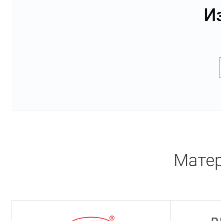
И
Матер