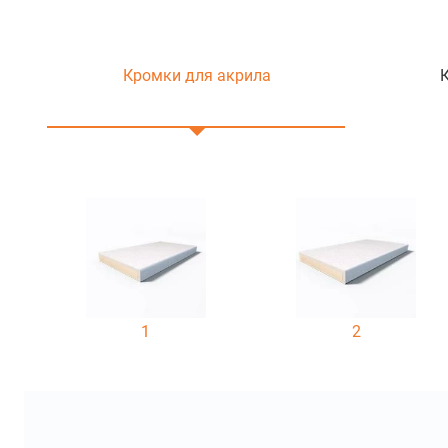
Кромки для акрила
1
2