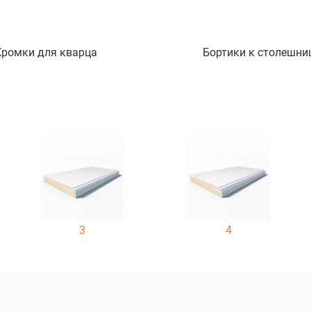
Кромки для кварца
Бортики к столешни
3
4