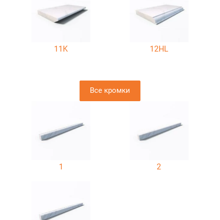
11K
12HL
Все кромки
1
2