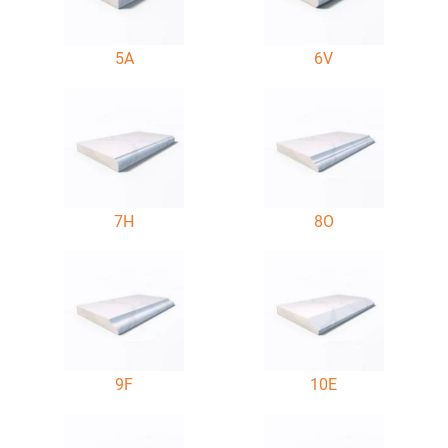
5A
6V
7H
8O
9F
10E