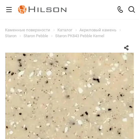
Каменные поверхности
Каталог
Акриловый камень
Staron
Staron Pebble
Staron PK843 Pebble Kernel