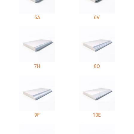
5A
6V
7H
8O
9F
10E