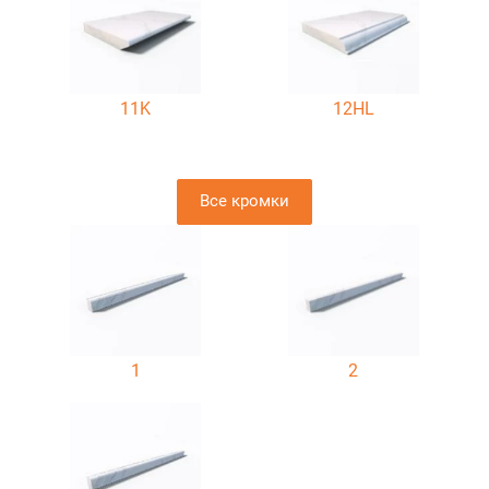
11K
12HL
Все кромки
1
2