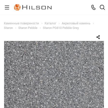
Каменные поверхности
Каталог
Акриловый камень
Staron
Staron Pebble
Staron PG810 Pebble Grey