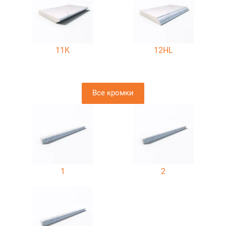
11K
12HL
Все кромки
1
2