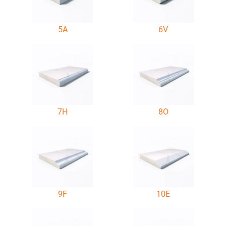
5A
6V
7H
8O
9F
10E