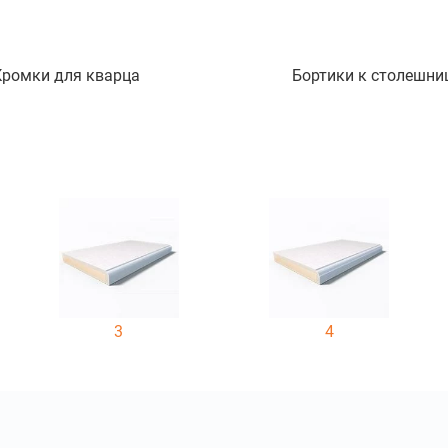
Кромки для кварца
Бортики к столешни
3
4