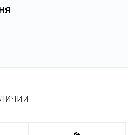
ня
аличии