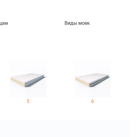
цам
Виды моек
5
6