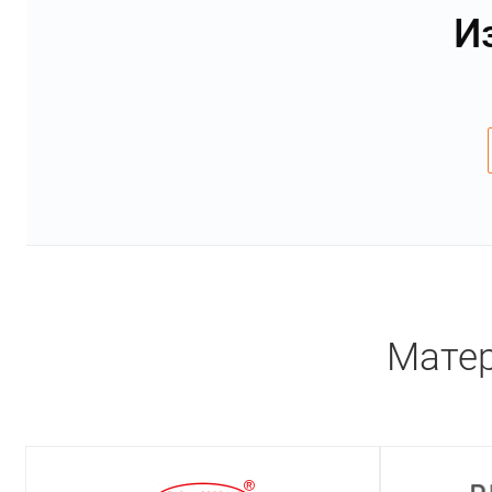
И
Матер