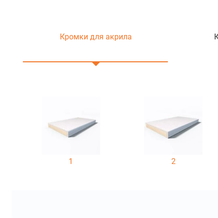
Кромки для акрила
1
2