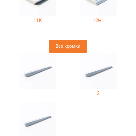
11K
12HL
Все кромки
1
2