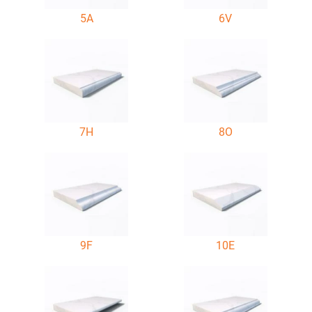
5A
6V
7H
8O
9F
10E