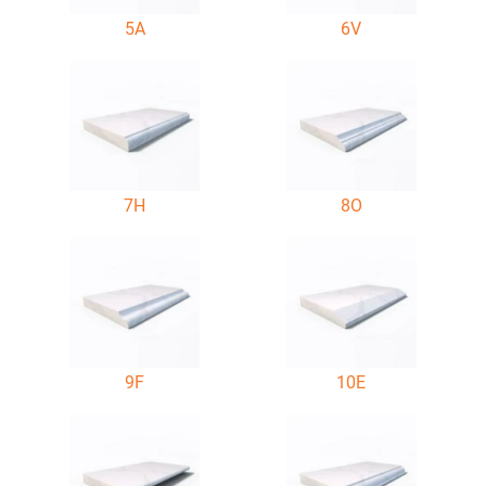
5A
6V
7H
8O
9F
10E