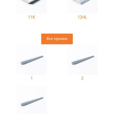
11K
12HL
Все кромки
1
2