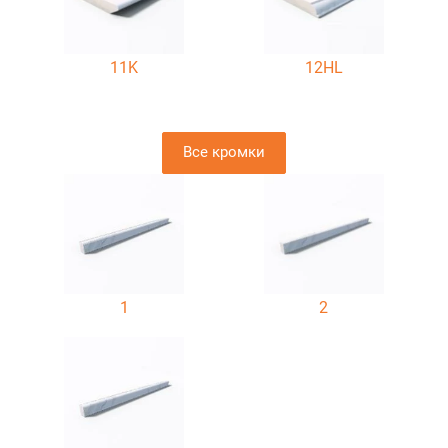
11K
12HL
Все кромки
1
2