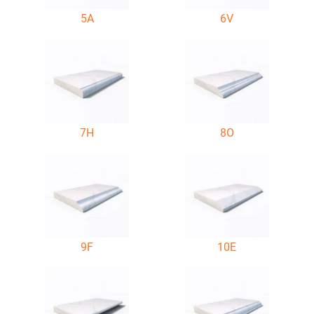
5A
6V
7H
8O
9F
10E