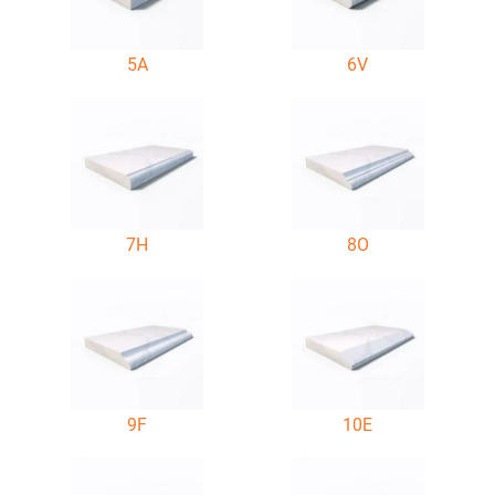
5A
6V
7H
8O
9F
10E