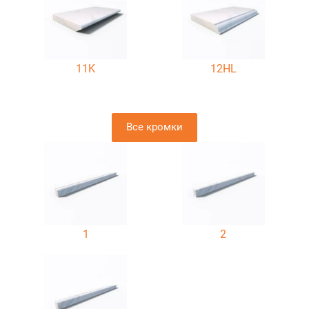
11K
12HL
Все кромки
1
2