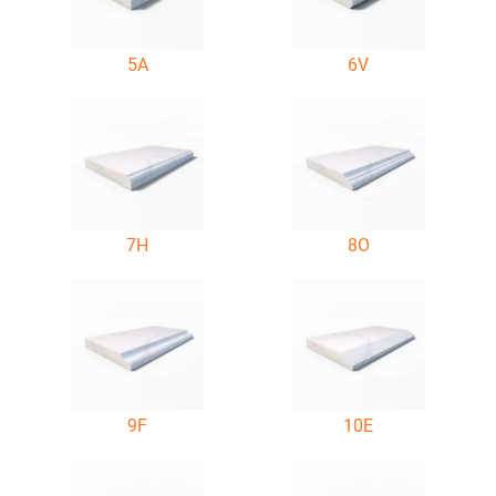
5A
6V
7H
8O
9F
10E