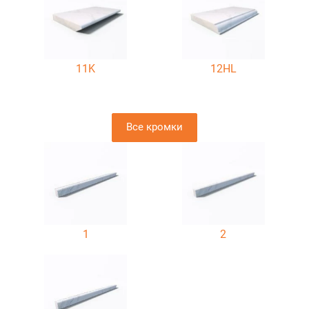
11K
12HL
Все кромки
1
2