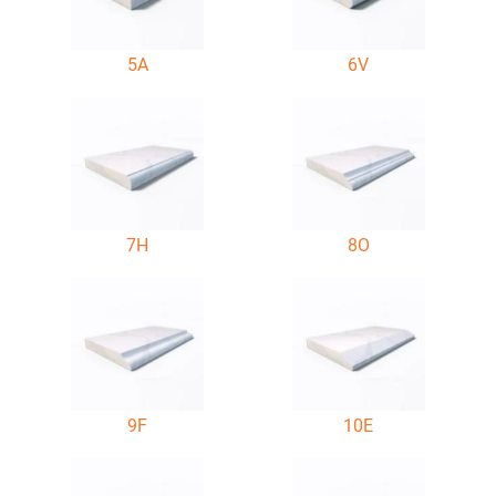
5A
6V
7H
8O
9F
10E