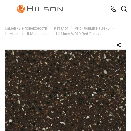
Каменные поверхности
Каталог
Акриловый камень
Hi-Macs
Hi-Macs Lucia
Hi-Macs W010 Red Quinoa