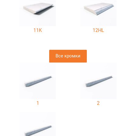
11K
12HL
Все кромки
1
2