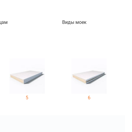
цам
Виды моек
5
6