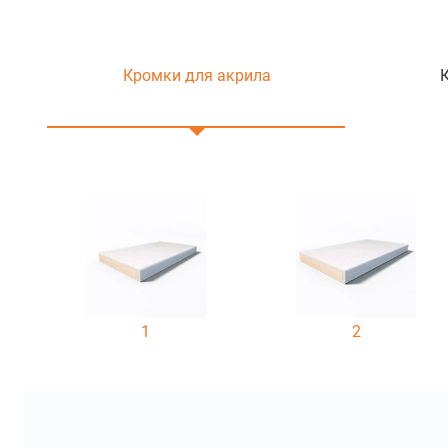
Кромки для акрила
1
2