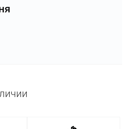
ня
аличии