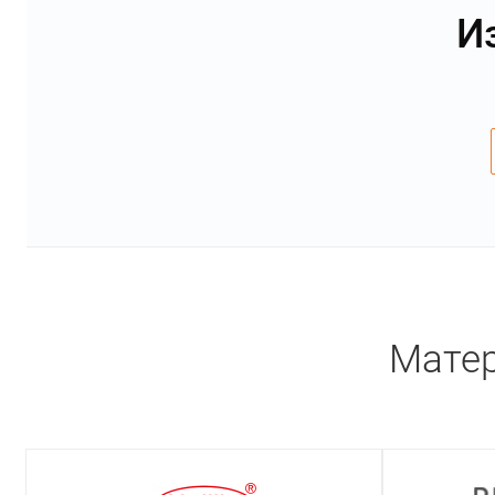
И
Матер