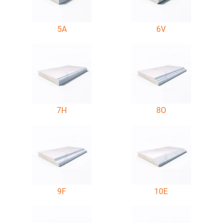
5A
6V
7H
8O
9F
10E