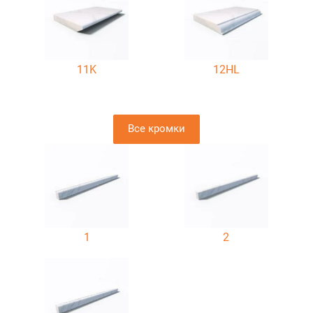
11K
12HL
Все кромки
1
2