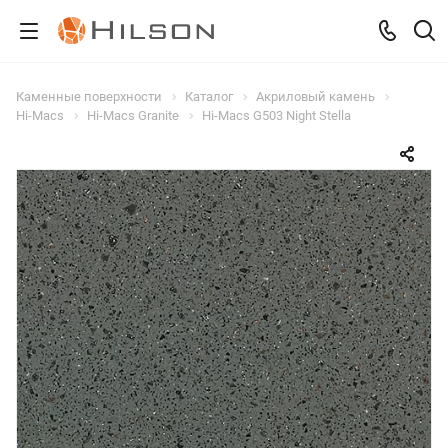
Каменные поверхности
Каталог
Акриловый камень
Hi-Macs
Hi-Macs Granite
Hi-Macs G503 Night Stella