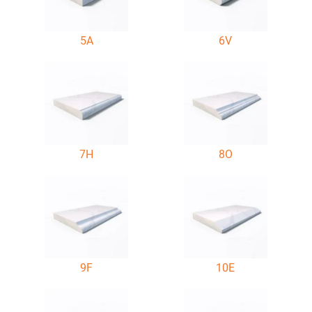
5A
6V
7H
8O
9F
10E