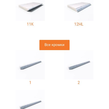
11K
12HL
Все кромки
1
2