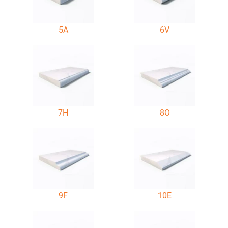
5A
6V
7H
8O
9F
10E