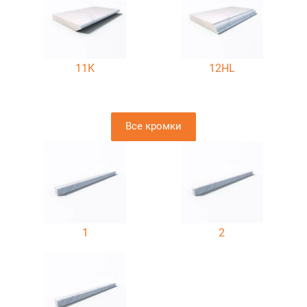
11K
12HL
Все кромки
1
2