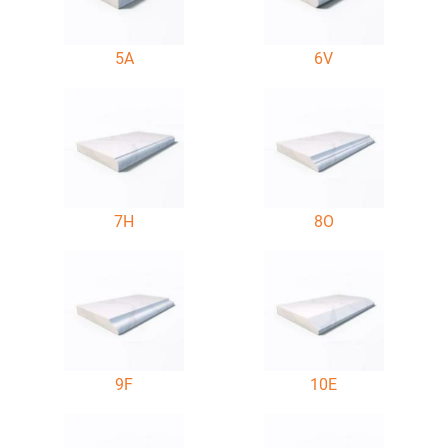
5A
6V
7H
8O
9F
10E