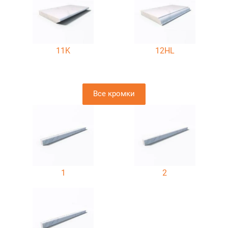
11K
12HL
Все кромки
1
2