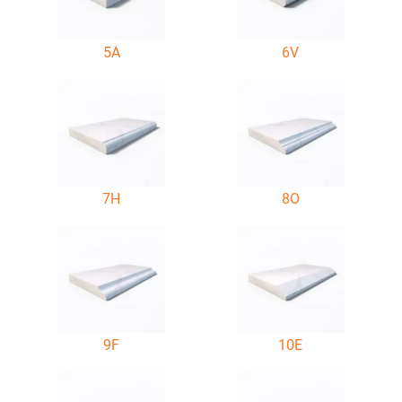
5A
6V
7H
8O
9F
10E