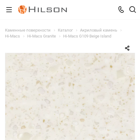
Каменные поверхности
Каталог
Акриловый камень
Hi-Macs
Hi-Macs Granite
Hi-Macs G109 Beige Island