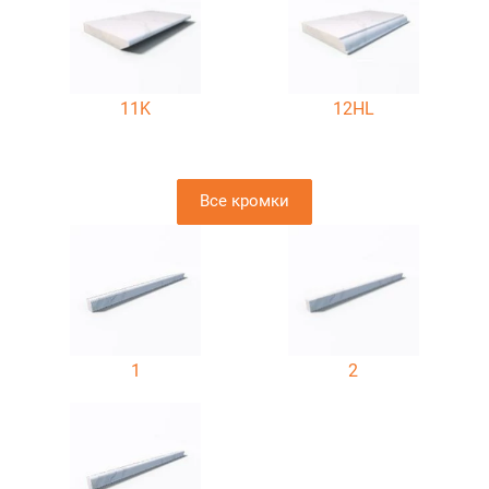
11K
12HL
Все кромки
1
2