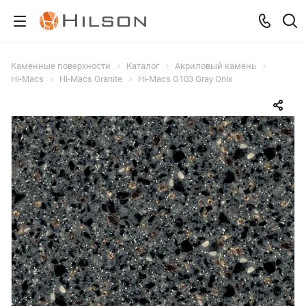
Каменные поверхности
Каталог
Акриловый камень
Hi-Macs
Hi-Macs Granite
Hi-Macs G103 Gray Onix