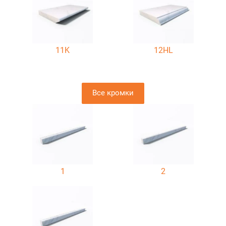
11K
12HL
Все кромки
1
2