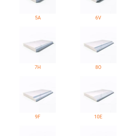
5A
6V
7H
8O
9F
10E