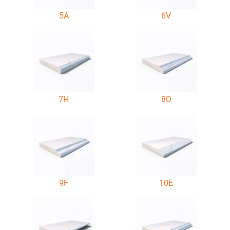
5A
6V
7H
8O
9F
10E