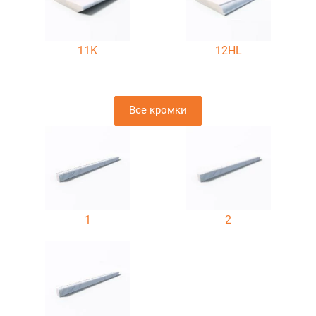
11K
12HL
Все кромки
1
2