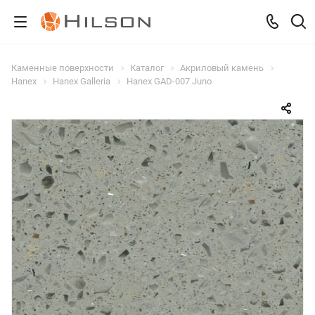
Каменные поверхности
Каталог
Акриловый камень
Hanex
Hanex Galleria
Hanex GAD-007 Juno