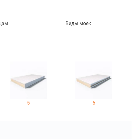
цам
Виды моек
5
6