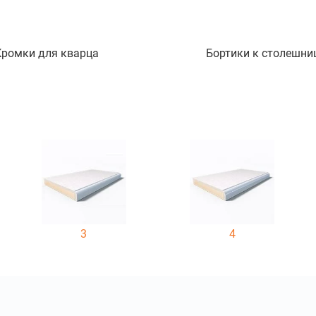
Кромки для кварца
Бортики к столешни
3
4