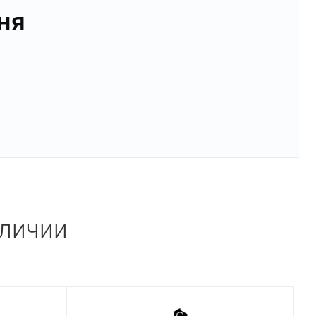
ня
аличии