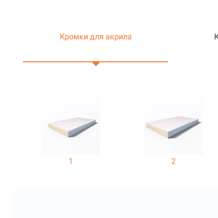
Кромки для акрила
1
2