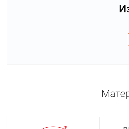
И
Матер