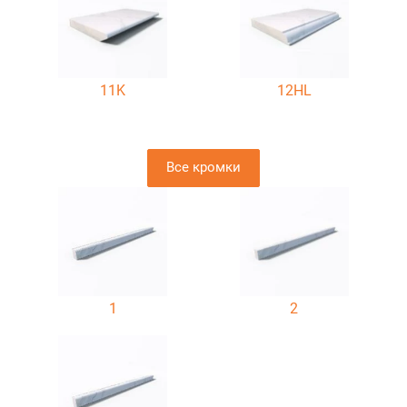
11K
12HL
Все кромки
1
2