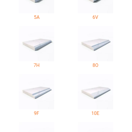
5A
6V
7H
8O
9F
10E