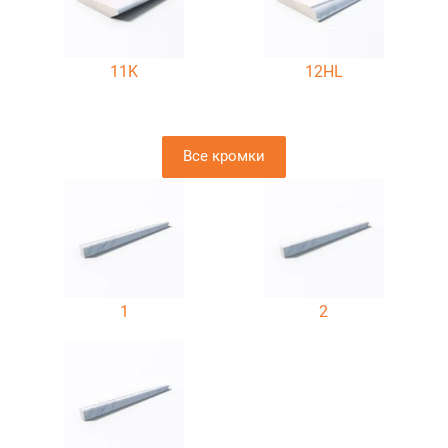
11K
12HL
Все кромки
1
2