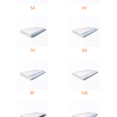
5A
6V
7H
8O
9F
10E