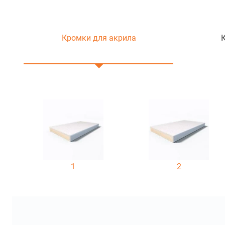
Кромки для акрила
1
2