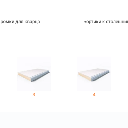
Кромки для кварца
Бортики к столешни
3
4