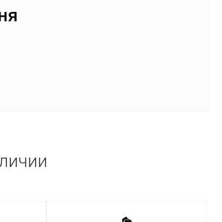
ня
аличии