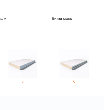
цам
Виды моек
5
6