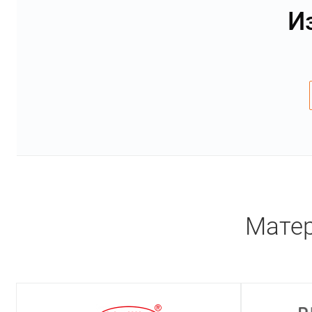
И
Матер