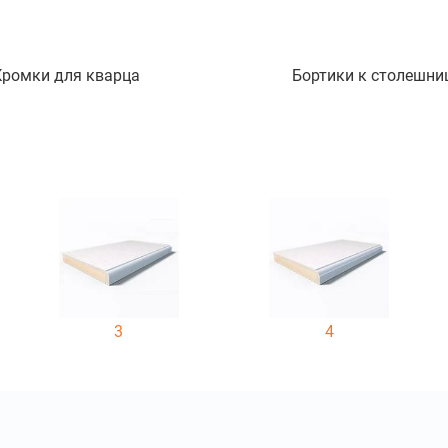
Кромки для кварца
Бортики к столешни
3
4