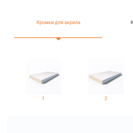
Кромки для акрила
1
2