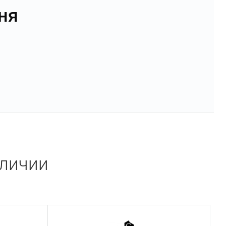
ня
аличии