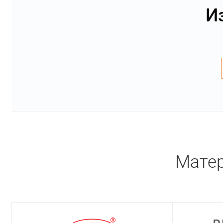
И
Матер