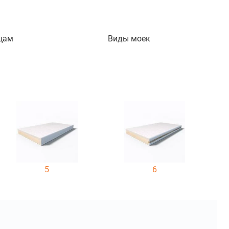
цам
Виды моек
5
6