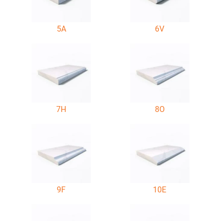
5A
6V
7H
8O
9F
10E