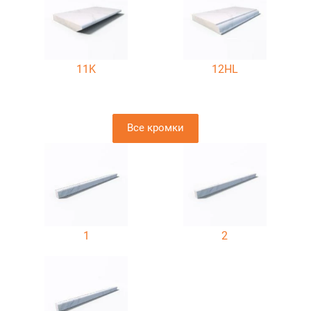
11K
12HL
Все кромки
1
2