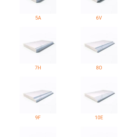
5A
6V
7H
8O
9F
10E