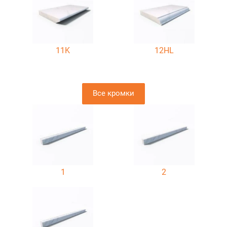
11K
12HL
Все кромки
1
2