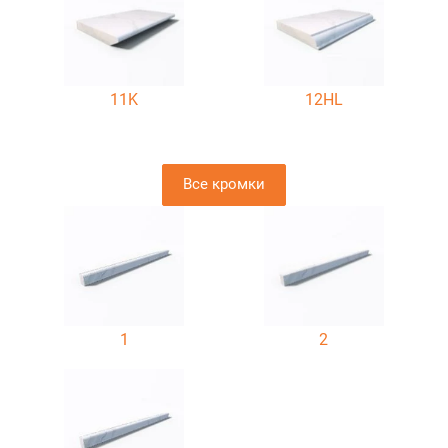
11K
12HL
Все кромки
1
2