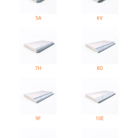
5A
6V
7H
8O
9F
10E