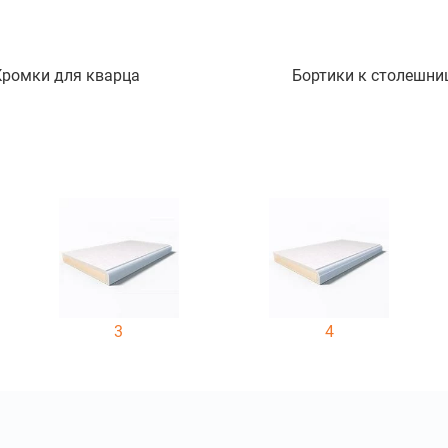
Кромки для кварца
Бортики к столешни
3
4