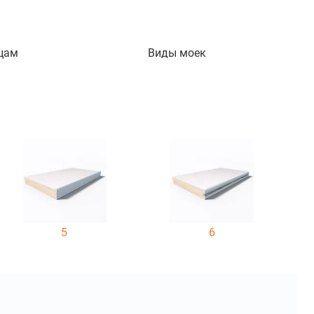
цам
Виды моек
5
6