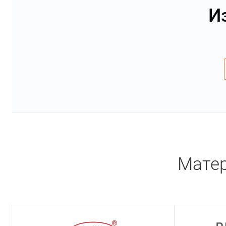
И
Матер