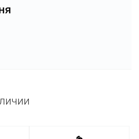
ня
аличии