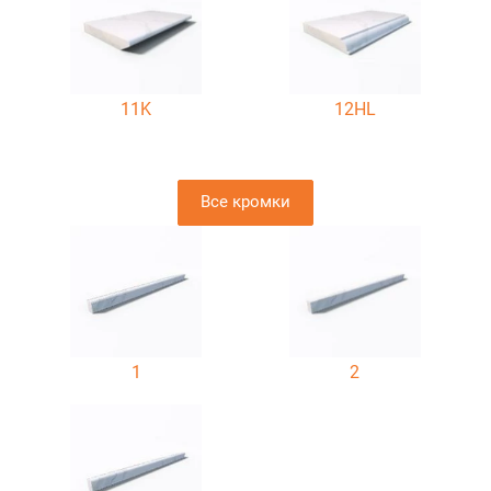
11K
12HL
Все кромки
1
2