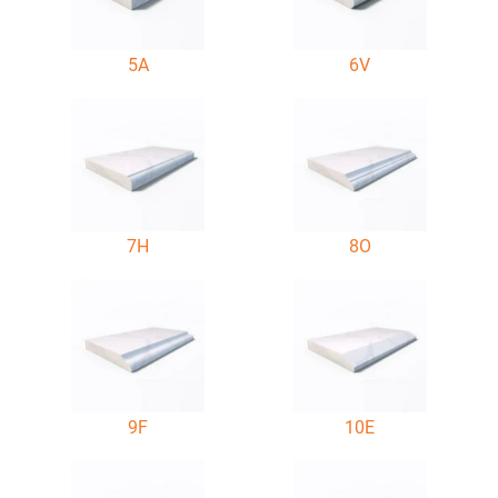
5A
6V
7H
8O
9F
10E